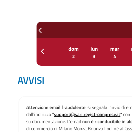
prev
gio
ven
sab
dom
lun
mar
prev
30
31
1
2
3
4
AVVISI
Attenzione email fraudolente
: si segnala l'invio di e
e
dall’indirizzo "
support@sari.registroimprese.
it
"
con 
su documentazione. L’email
non è riconducibile in 
a
di commercio di Milano Monza Brianza Lodi né all'ass