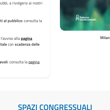
ubbi, a rivolgersi ai nostri
SARI. Si invita a
non aprire g
canali ufficiali di
contatto
.
ti al pubblico
: consulta la
Periodo estivo - Chiusure e 
pagina dedicata
.
Milan
 l’avviso alla
pagina
Dispositivi firma digitale c
itale
con
scadenza delle
dedicata
per informazioni s
certificazioni dei chip critto
evoli
: consulta la
pagina
Attenzione a telefonate e r
dedicata
.
SPAZI CONGRESSUALI