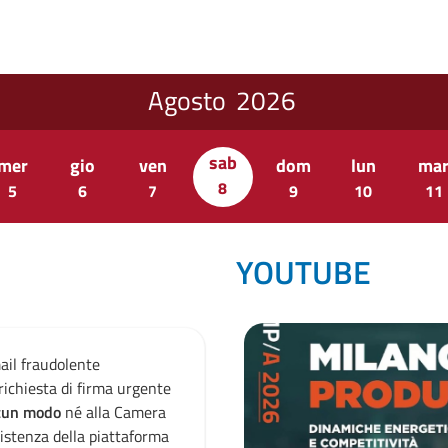
Agosto
2026
sab
mer
gio
ven
dom
lun
ma
8
5
6
7
9
10
11
YOUTUBE
mail fraudolente
Attenzione email fraudolen
richiesta di firma urgente
dall’indirizzo "
support@sari.
alcun modo
né alla Camera
su documentazione. L’email
istenza della piattaforma
di commercio di Milano Monz