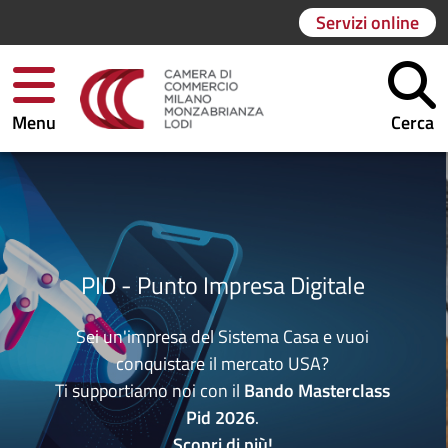
Servizi online
Menu
Cerca
PID - Punto Impresa Digitale
Sei un'impresa del Sistema Casa e vuoi
conquistare il mercato USA?
Ti supportiamo noi con il
Bando Masterclass
Pid 2026
.
Scopri di più
!