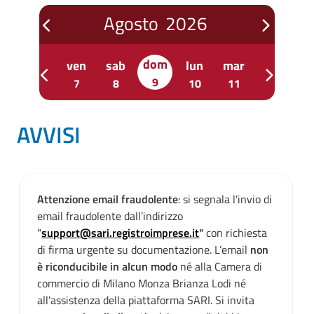
Agosto
2026
prev
next
dom
er
gio
ven
sab
lun
mar
mer
g
prev
next
9
5
6
7
8
10
11
12
1
AVVISI
Attenzione email fraudolente
: si segnala l'invio di
email fraudolente dall’indirizzo
"
support@sari.registroimprese.
it
"
con richiesta
di firma urgente su documentazione. L’email
non
è riconducibile in alcun modo
né alla Camera di
commercio di Milano Monza Brianza Lodi né
all'assistenza della piattaforma SARI. Si invita