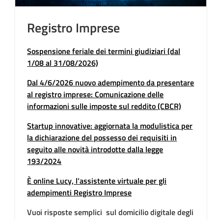
Registro Imprese
Sospensione feriale dei termini giudiziari (dal
1/08 al 31/08/2026)
D
p
Dal 4/6/2026 nuovo adempimento da presentare
M
al registro imprese: Comunicazione delle
a
informazioni sulle imposte sul reddito (CBCR)
i
Startup innovative: aggiornata la modulistica per
V
la dichiarazione del possesso dei requisiti in
seguito alle novità introdotte dalla legge
193/2024
È online Lucy, l’assistente virtuale per gli
adempimenti Registro Imprese
S
a
Vuoi risposte semplici sul domicilio digitale degli