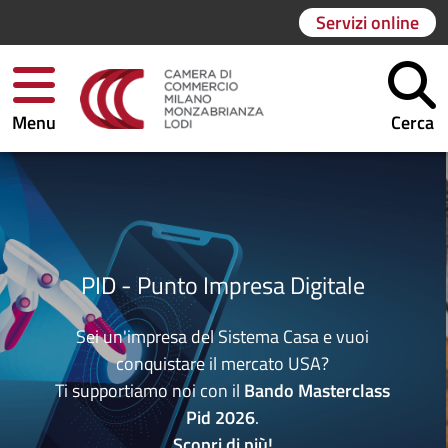
Servizi online
Menu
Cerca
PID - Punto Impresa Digitale
Sei un'impresa del Sistema Casa e vuoi
conquistare il mercato USA?
Ti supportiamo noi con il
Bando Masterclass
Pid 2026
.
Scopri di più
!