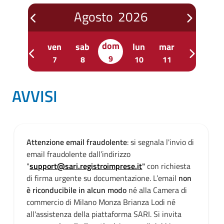
Agosto
2026
prev
next
dom
er
gio
ven
sab
lun
mar
mer
g
prev
next
9
5
6
7
8
10
11
12
1
AVVISI
Attenzione email fraudolente
: si segnala l'invio di
email fraudolente dall’indirizzo
"
support@sari.registroimprese.
it
"
con richiesta
di firma urgente su documentazione. L’email
non
è riconducibile in alcun modo
né alla Camera di
commercio di Milano Monza Brianza Lodi né
all'assistenza della piattaforma SARI. Si invita