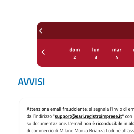
prev
gio
ven
sab
dom
lun
mar
prev
30
31
1
2
3
4
AVVISI
Attenzione email fraudolente
: si segnala l'invio di e
e
dall’indirizzo "
support@sari.registroimprese.
it
"
con 
su documentazione. L’email
non è riconducibile in 
a
di commercio di Milano Monza Brianza Lodi né all'ass