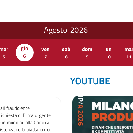
Agosto
2026
gio
mer
ven
sab
dom
lun
ma
6
5
7
8
9
10
11
YOUTUBE
mail fraudolente
Attenzione email fraudolen
richiesta di firma urgente
dall’indirizzo "
support@sari.
alcun modo
né alla Camera
su documentazione. L’email
istenza della piattaforma
di commercio di Milano Monz