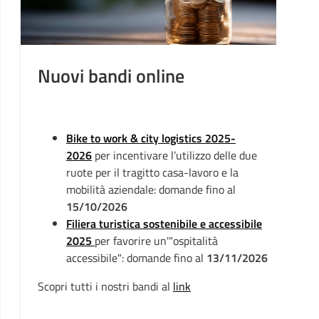
Nuovi bandi online
S
m
È 
Bike to work & city logistics 2025-
so
2026
per incentivare l’utilizzo delle due
Un
ruote per il tragitto casa-lavoro e la
me
mobilità aziendale: domande fino al
va
15/10/2026
d
Filiera turistica sostenibile e accessibile
g
2025
per favorire un'"ospitalità
Ch
accessibile": domande fino al
13/11/2026
ES
Scopri tutti i nostri bandi al
link
of