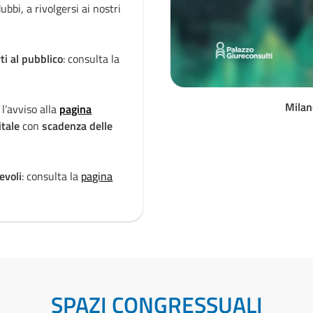
ubbi, a rivolgersi ai nostri
SARI. Si invita a
non aprire g
canali ufficiali di
contatto
.
ti al pubblico
: consulta la
Periodo estivo - Chiusure e 
pagina dedicata
.
Milan
 l’avviso alla
pagina
Dispositivi firma digitale c
itale
con
scadenza delle
dedicata
per informazioni s
certificazioni dei chip critto
evoli
: consulta la
pagina
Attenzione a telefonate e r
dedicata
.
SPAZI CONGRESSUALI