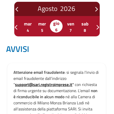
Agosto
2026
prev
next
gio
om
lun
mar
mer
ven
sab
dom
l
prev
next
6
2
3
4
5
7
8
9
1
AVVISI
Attenzione email fraudolente
: si segnala l'invio di
email fraudolente dall’indirizzo
"
support@sari.registroimprese.
it
"
con richiesta
di firma urgente su documentazione. L’email
non
è riconducibile in alcun modo
né alla Camera di
commercio di Milano Monza Brianza Lodi né
all'assistenza della piattaforma SARI. Si invita