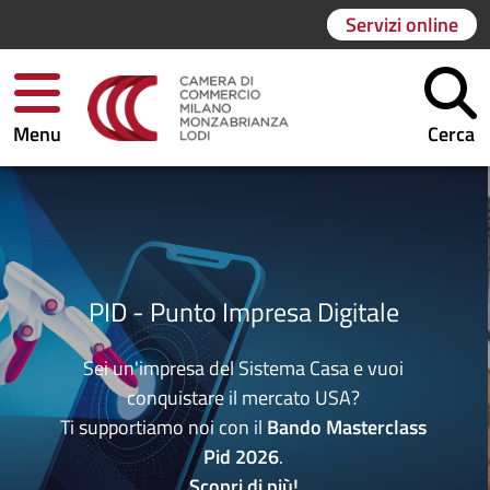
Servizi online
Menu
Cerca
PID - Punto Impresa Digitale
Sei un'impresa del Sistema Casa e vuoi
conquistare il mercato USA?
Ti supportiamo noi con il
Bando Masterclass
Pid 2026
.
Scopri di più
!