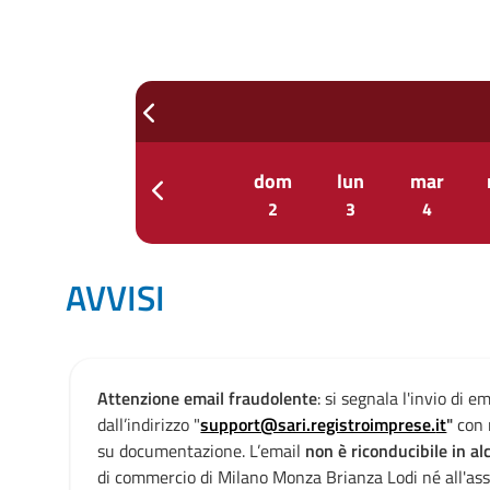
prev
gio
ven
sab
dom
lun
mar
prev
30
31
1
2
3
4
AVVISI
Attenzione email fraudolente
: si segnala l'invio di e
e
dall’indirizzo "
support@sari.registroimprese.
it
"
con 
su documentazione. L’email
non è riconducibile in 
a
di commercio di Milano Monza Brianza Lodi né all'ass