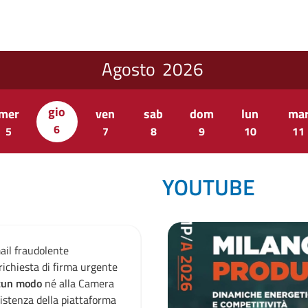
Agosto
2026
gio
mer
ven
sab
dom
lun
ma
6
5
7
8
9
10
11
YOUTUBE
mail fraudolente
Attenzione email fraudolen
richiesta di firma urgente
dall’indirizzo "
support@sari.
alcun modo
né alla Camera
su documentazione. L’email
istenza della piattaforma
di commercio di Milano Monz