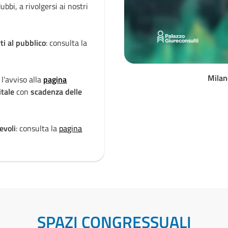
ubbi, a rivolgersi ai nostri
SARI. Si invita a
non aprire g
canali ufficiali di
contatto
.
ti al pubblico
: consulta la
Periodo estivo - Chiusure e 
pagina dedicata
.
Milan
 l’avviso alla
pagina
Dispositivi firma digitale c
itale
con
scadenza delle
dedicata
per informazioni s
certificazioni dei chip critto
evoli
: consulta la
pagina
Attenzione a telefonate e r
dedicata
.
SPAZI CONGRESSUALI